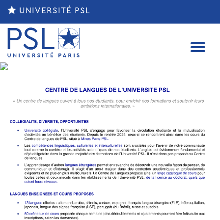
UNIVERSITÉ PSL
D?
LI
LA
NA